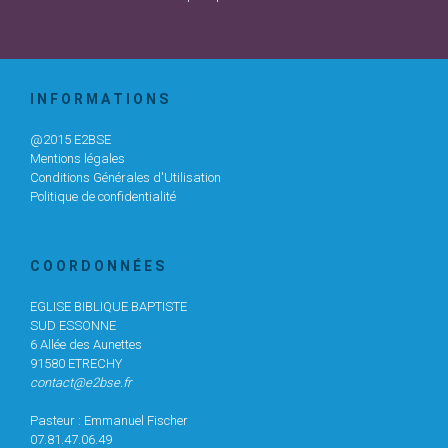
I N F O R M A T I O N S
@2015 E2BSE
Mentions légales
Conditions Générales d'Utilisation
Politique de confidentialité
C O O R D O N N É E S
EGLISE BIBLIQUE BAPTISTE
SUD ESSONNE
6 Allée des Aunettes
91580 ETRECHY
contact@e2bse.fr
Pasteur : Emmanuel Fischer
07.81.47.06.49