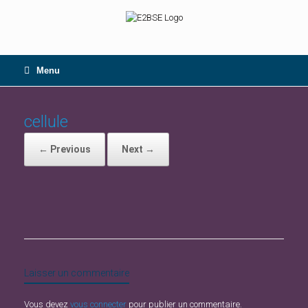
Skip
to
content
Menu
cellule
← Previous
Next →
Laisser un commentaire
Vous devez
vous connecter
pour publier un commentaire.