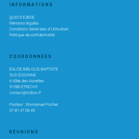
I N F O R M A T I O N S
@2015 E2BSE
Mentions légales
Conditions Générales d'Utilisation
Politique de confidentialité
C O O R D O N N É E S
EGLISE BIBLIQUE BAPTISTE
SUD ESSONNE
6 Allée des Aunettes
91580 ETRECHY
contact@e2bse.fr
Pasteur : Emmanuel Fischer
07.81.47.06.49
R É U N I O N S