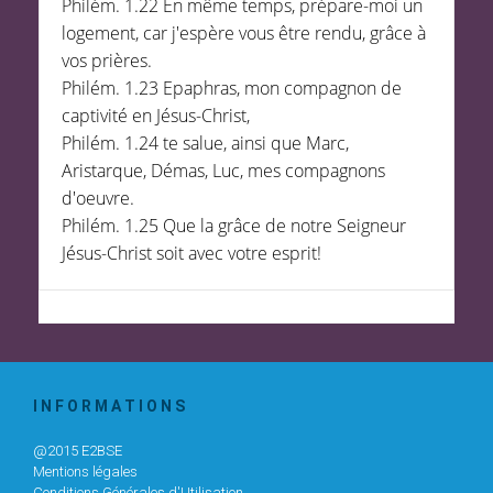
Philém. 1.22 En même temps, prépare-moi un
logement, car j'espère vous être rendu, grâce à
vos prières.
Philém. 1.23 Epaphras, mon compagnon de
captivité en Jésus-Christ,
Philém. 1.24 te salue, ainsi que Marc,
Aristarque, Démas, Luc, mes compagnons
d'oeuvre.
Philém. 1.25 Que la grâce de notre Seigneur
Jésus-Christ soit avec votre esprit!
I N F O R M A T I O N S
@2015 E2BSE
Mentions légales
Conditions Générales d'Utilisation