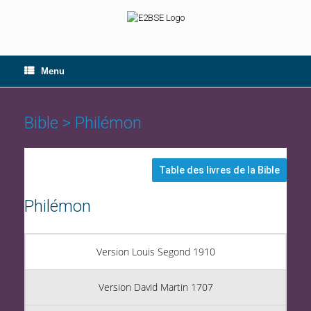
Skip
to
content
Menu
Bible > Philémon
Table des livres de la Bible
Philémon
Version Louis Segond 1910
Version David Martin 1707