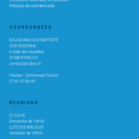
Politique de confidentialité
C O O R D O N N É E S
EGLISE BIBLIQUE BAPTISTE
SUD ESSONNE
6 Allée des Aunettes
91580 ETRECHY
contact@e2bse.fr
Pasteur : Emmanuel Fischer
07.81.47.06.49
R É U N I O N S
◻ CULTE
Dimanche de 10h30
◻ ÉTUDE BIBLIQUE
Vendredi de 19h00