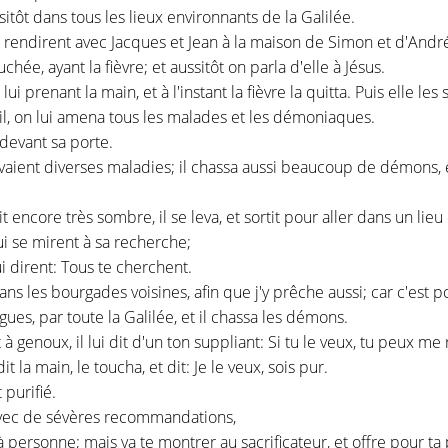
tôt dans tous les lieux environnants de la Galilée.
e rendirent avec Jacques et Jean à la maison de Simon et d'Andr
ée, ayant la fièvre; et aussitôt on parla d'elle à Jésus.
lui prenant la main, et à l'instant la fièvre la quitta. Puis elle les s
eil, on lui amena tous les malades et les démoniaques.
 devant sa porte.
avaient diverses maladies; il chassa aussi beaucoup de démons,
t encore très sombre, il se leva, et sortit pour aller dans un lieu d
ui se mirent à sa recherche;
lui dirent: Tous te cherchent.
dans les bourgades voisines, afin que j'y prêche aussi; car c'est po
gues, par toute la Galilée, et il chassa les démons.
t à genoux, il lui dit d'un ton suppliant: Si tu le veux, tu peux me
la main, le toucha, et dit: Je le veux, sois pur.
 purifié.
avec de sévères recommandations,
 à personne; mais va te montrer au sacrificateur, et offre pour ta 