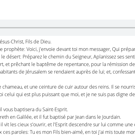
us-Christ, Fils de Dieu.
 le prophète: Voici, j'envoie devant toi mon messager, Qui prép
ns le désert: Préparez le chemin du Seigneur, Aplanissez ses sent
ert, et prêchant le baptême de repentance, pour la rémission d
habitants de Jérusalem se rendaient auprès de lui; et, confessant 
 chameau, et une ceinture de cuir autour des reins. Il se nourri
 moi celui qui est plus puissant que moi, et je ne suis pas digne d
 il vous baptisera du Saint-Esprit.
eth en Galilée, et il fut baptisé par Jean dans le Jourdain.
il vit les cieux s'ouvrir, et l'Esprit descendre sur lui comme un
 ces paroles: Tu es mon Fils bien-aimé, en toi j'ai mis toute mon