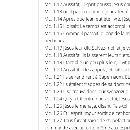
Mc. 1.12 Aussitôt, l'Esprit poussa Jésus da
Mc. 1.13 où il passa quarante jours, tenté p
Mc. 1.14 Après que Jean eut été livré, Jésu
Mc. 1.15 Il disait: Le temps est accompli
Mc. 1.16 Comme il passait le long de la mer
pêcheurs.
Mc. 1.17 Jésus leur dit: Suivez-moi, et je
Mc. 1.18 Aussitôt, ils laissèrent leurs filets,
Mc. 1.19 Etant allé un peu plus loin, il vit
Mc. 1.20 Aussitôt, il les appela; et, laissa
Mc. 1.21 Ils se rendirent à Capernaüm. Et,
Mc. 1.22 Ils étaient frappés de sa doctrin
Mc. 1.23 Il se trouva dans leur synagogue 
Mc. 1.24 Qu'y a-t-il entre nous et toi, Jés
Mc. 1.25 Jésus le menaça, disant: Tais-toi
Mc. 1.26 Et l'esprit impur sortit de cet ho
Mc. 1.27 Tous furent saisis de stupéfactio
commande avec autorité même aux esprits 