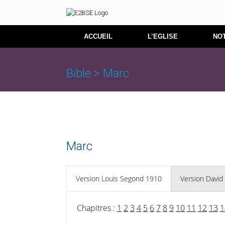
Skip
to
content
ACCUEIL
L’EGLISE
NOT
Bible > Marc
Marc
Version Louis Segond 1910
Version David
Chapitres :
1
2
3
4
5
6
7
8
9
10
11
12
13
1