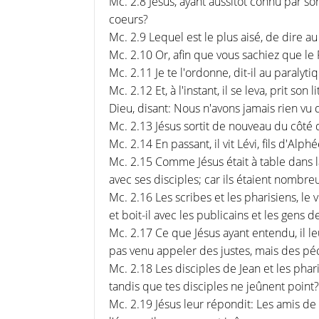
Mc. 2.8 Jésus, ayant aussitôt connu par so
coeurs?
Mc. 2.9 Lequel est le plus aisé, de dire a
Mc. 2.10 Or, afin que vous sachiez que le
Mc. 2.11 Je te l'ordonne, dit-il au paralytiq
Mc. 2.12 Et, à l'instant, il se leva, prit so
Dieu, disant: Nous n'avons jamais rien vu 
Mc. 2.13 Jésus sortit de nouveau du côté de 
Mc. 2.14 En passant, il vit Lévi, fils d'Alphé
Mc. 2.15 Comme Jésus était à table dans l
avec ses disciples; car ils étaient nombreux
Mc. 2.16 Les scribes et les pharisiens, le
et boit-il avec les publicains et les gens 
Mc. 2.17 Ce que Jésus ayant entendu, il l
pas venu appeler des justes, mais des pé
Mc. 2.18 Les disciples de Jean et les phari
tandis que tes disciples ne jeûnent point?
Mc. 2.19 Jésus leur répondit: Les amis de