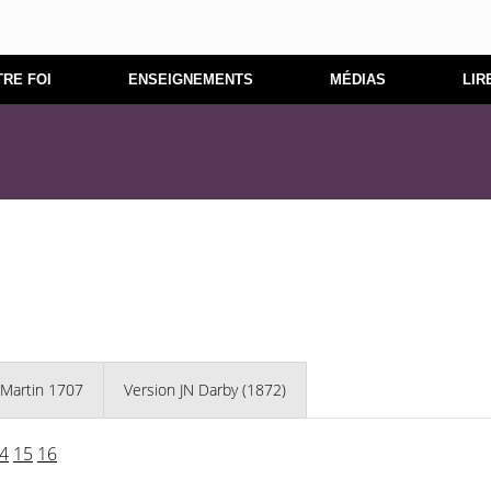
RE FOI
ENSEIGNEMENTS
MÉDIAS
LIR
 Martin 1707
Version JN Darby (1872)
4
15
16