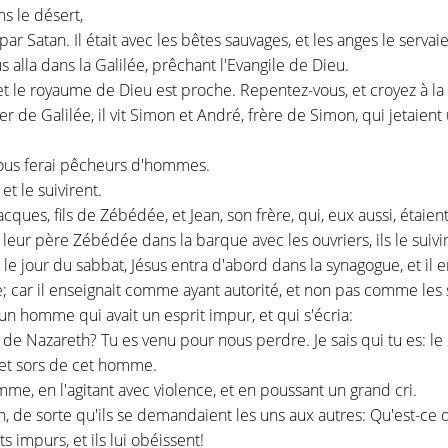
ns le désert,
ar Satan. Il était avec les bêtes sauvages, et les anges le servaie
s alla dans la Galilée, prêchant l'Evangile de Dieu.
, et le royaume de Dieu est proche. Repentez-vous, et croyez à l
 de Galilée, il vit Simon et André, frère de Simon, qui jetaient un
 vous ferai pêcheurs d'hommes.
 et le suivirent.
 Jacques, fils de Zébédée, et Jean, son frère, qui, eux aussi, étaie
nt leur père Zébédée dans la barque avec les ouvriers, ils le suivi
 le jour du sabbat, Jésus entra d'abord dans la synagogue, et il 
e; car il enseignait comme ayant autorité, et non pas comme les 
un homme qui avait un esprit impur, et qui s'écria:
us de Nazareth? Tu es venu pour nous perdre. Je sais qui tu es: le
, et sors de cet homme.
mme, en l'agitant avec violence, et en poussant un grand cri.
n, de sorte qu'ils se demandaient les uns aux autres: Qu'est-ce 
impurs, et ils lui obéissent!