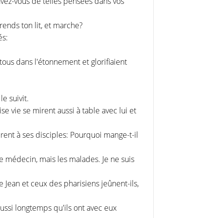
 avez-vous de telles pensées dans vos
rends ton lit, et marche?
és:
nt tous dans l'étonnement et glorifiaient
le suivit.
 vie se mirent aussi à table avec lui et
irent à ses disciples: Pourquoi mange-t-il
de médecin, mais les malades. Je ne suis
de Jean et ceux des pharisiens jeûnent-ils,
ussi longtemps qu'ils ont avec eux