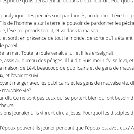
n esprit ce qu'ils pensaient au dedans d'eux, leur dit: Pourquoi
u paralytique: Tes péchés sont pardonnés, ou de dire: Lève-toi, p
 Fils de l'homme a sur la terre le pouvoir de pardonner les péch
ue, lève-toi, prends ton lit, et va dans ta maison.
n lit, et sortit en présence de tout le monde, de sorte qu'ils étaie
de pareil.
la mer. Toute la foule venait à lui, et il les enseignait.
e, assis au bureau des péages. Il lui dit: Suis-moi. Lévi se leva, et 
a maison de Lévi, beaucoup de publicains et de gens de mauvaise
, et l'avaient suivi.
 voyant manger avec les publicains et les gens de mauvaise vie, d
de mauvaise vie?
eur dit: Ce ne sont pas ceux qui se portent bien qui ont besoin 
cheurs.
siens jeûnaient. Ils vinrent dire à Jésus: Pourquoi les disciples 
 l'époux peuvent-ils jeûner pendant que l'époux est avec eux? A