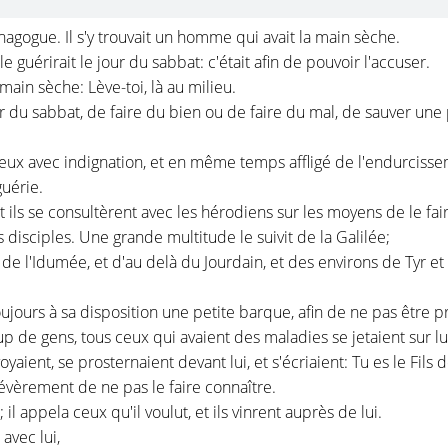
agogue. Il s'y trouvait un homme qui avait la main sèche.
 le guérirait le jour du sabbat: c'était afin de pouvoir l'accuser.
 main sèche: Lève-toi, là au milieu.
 jour du sabbat, de faire du bien ou de faire du mal, de sauver un
eux avec indignation, et en même temps affligé de l'endurcissem
guérie.
ôt ils se consultèrent avec les hérodiens sur les moyens de le fair
s disciples. Une grande multitude le suivit de la Galilée;
t de l'Idumée, et d'au delà du Jourdain, et des environs de Tyr e
oujours à sa disposition une petite barque, afin de ne pas être pr
p de gens, tous ceux qui avaient des maladies se jetaient sur lu
yaient, se prosternaient devant lui, et s'écriaient: Tu es le Fils 
évèrement de ne pas le faire connaître.
l appela ceux qu'il voulut, et ils vinrent auprès de lui.
 avec lui,