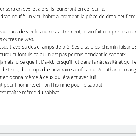
r sera enlevé, et alors ils jeûneront en ce jour-là.
ap neuf à un vieil habit; autrement, la pièce de drap neuf empo
 dans de vieilles outres; autrement, le vin fait rompre les outre
es outres neuves.
 Jésus traversa des champs de blé. Ses disciples, chemin faisant,
 pourquoi font-ils ce qui n'est pas permis pendant le sabbat?
mais lu ce que fit David, lorsqu'il fut dans la nécessité et qu'il e
de Dieu, du temps du souverain sacrificateur Abiathar, et mangea
et en donna même à ceux qui étaient avec lui!
 fait pour l'homme, et non l'homme pour le sabbat,
 est maître même du sabbat.