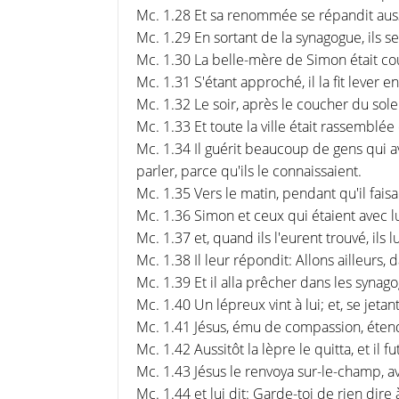
Mc. 1.28 Et sa renommée se répandit aussi
Mc. 1.29 En sortant de la synagogue, ils s
Mc. 1.30 La belle-mère de Simon était couch
Mc. 1.31 S'étant approché, il la fit lever en 
Mc. 1.32 Le soir, après le coucher du sol
Mc. 1.33 Et toute la ville était rassemblée
Mc. 1.34 Il guérit beaucoup de gens qui 
parler, parce qu'ils le connaissaient.
Mc. 1.35 Vers le matin, pendant qu'il faisai
Mc. 1.36 Simon et ceux qui étaient avec l
Mc. 1.37 et, quand ils l'eurent trouvé, ils 
Mc. 1.38 Il leur répondit: Allons ailleurs, 
Mc. 1.39 Et il alla prêcher dans les synago
Mc. 1.40 Un lépreux vint à lui; et, se jetan
Mc. 1.41 Jésus, ému de compassion, étendit 
Mc. 1.42 Aussitôt la lèpre le quitta, et il fut
Mc. 1.43 Jésus le renvoya sur-le-champ, 
Mc. 1.44 et lui dit: Garde-toi de rien dire