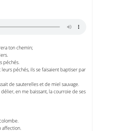
arera ton chemin;
iers.
es péchés.
leurs péchés, ils se faisaient baptiser par
ssait de sauterelles et de miel sauvage.
e délier, en me baissant, la courroie de ses
e colombe.
 affection.